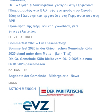
Οι Έλληνες ειδικευόμενοι γιατροί στη Γερμανία
Πληροφορίες για Έλληνες γιατρούς που ζητούν
θέση ειδίκευσης και εργασίας στη Γερμανία και στη
ΒΡΒ
Προώθηση της γερμανικής γλώσσας για
επαγγελματίeς
LETZTE ARTIKEL
Sommerfest 2026 – Ein Riesenerfolg!
Sommerfest 2026 in der Griechischen Gemeinde Köln
2025 stand unter dem Motto:
(kein Titel)
Die Gr. Gemeinde Köln bleibt vom 20.12.2025 bis zum
06.01.2026 geschlossen.
KATEGORIEN
Angebote der Gemeinde
Bildergalerie
News
LINKS
AKTION MENSCH