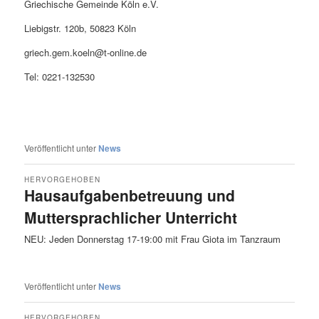
Griechische Gemeinde Köln e.V.
Liebigstr. 120b, 50823 Köln
griech.gem.koeln@t-online.de
Tel: 0221-132530
Veröffentlicht unter
News
HERVORGEHOBEN
Hausaufgabenbetreuung und
Muttersprachlicher Unterricht
Veröffentlicht am
12. Oktober 2025
von
Vissarion
NEU: Jeden Donnerstag 17-19:00 mit Frau Giota im Tanzraum
Veröffentlicht unter
News
HERVORGEHOBEN