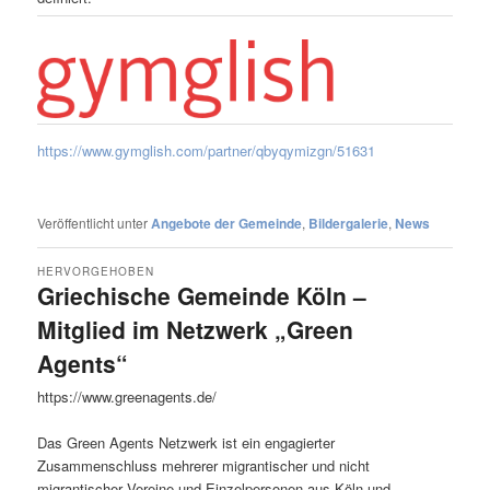
https://www.gymglish.com/partner/qbyqymizgn/51631
Veröffentlicht unter
Angebote der Gemeinde
,
Bildergalerie
,
News
HERVORGEHOBEN
Griechische Gemeinde Köln –
Mitglied im Netzwerk „Green
Agents“
Veröffentlicht am
3. April 2025
von
Vissarion
https://www.greenagents.de/
Das Green Agents Netzwerk ist ein engagierter
Zusammenschluss mehrerer migrantischer und nicht
migrantischer Vereine und Einzelpersonen aus Köln und