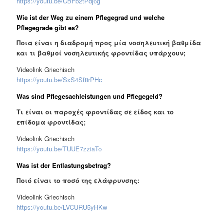
https://youtu.be/CBFb2tPdj6g
Wie ist der Weg zu einem Pflegegrad und welche
Pflegegrade gibt es?
Ποια είναι η διαδρομή προς μία νοσηλευτική βαθμίδα
και τι βαθμοί νοσηλευτικής φροντίδας υπάρχουν;
Videolink Griechisch
https://youtu.be/SxS4Sf8rPHc
Was sind Pflegesachleistungen und Pflegegeld?
Τι είναι οι παροχές φροντίδας σε είδος και το
επίδομα φροντίδας;
Videolink Griechisch
https://youtu.be/TUUE7zziaTo
Was ist der Entlastungsbetrag?
Ποιό είναι το ποσό της ελάφρυνσης:
Videolink Griechisch
https://youtu.be/LVCURU5yHKw