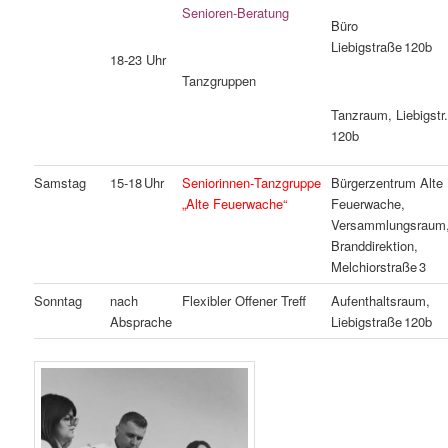
Senioren‑Beratung
Büro
Liebigstraße 120b
18‑23 Uhr
Tanzgruppen
Tanzraum, Liebigstr
120b
Samstag
15‑18 Uhr
Seniorinnen‑Tanzgruppe
Bürgerzentrum Alte
„Alte Feuerwache“
Feuerwache,
Versammlungsraum
Branddirektion,
Melchiorstraße 3
Sonntag
nach
Flexibler Offener Treff
Aufenthaltsraum,
Absprache
Liebigstraße 120b