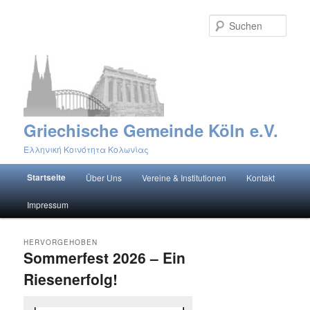
Such
Griechische Gemeinde Köln e.V.
Ελληνική Κοινότητα Κολωνίας
Hauptmenü
Startseite
Über Uns
Vereine & Institutionen
Kontakt
Zum primären Inhalt springen
Zum sekundären Inhalt springen
Impressum
HERVORGEHOBEN
Sommerfest 2026 – Ein
Riesenerfolg!
Veröffentlicht am
23. Juli 2026
von
Vissarion