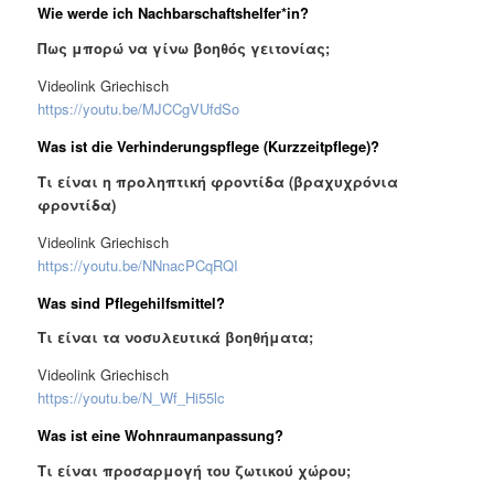
Wie werde ich Nachbarschaftshelfer*in?
Πως μπορώ να γίνω βοηθός γειτονίας;
Videolink Griechisch
https://youtu.be/MJCCgVUfdSo
Was ist die Verhinderungspflege (Kurzzeitpflege)?
Τι είναι η προληπτική φροντίδα (βραχυχρόνια
φροντίδα)
Videolink Griechisch
https://youtu.be/NNnacPCqRQI
Was sind Pflegehilfsmittel?
Τι είναι τα νοσυλευτικά βοηθήματα;
Videolink Griechisch
https://youtu.be/N_Wf_Hi55lc
Was ist eine Wohnraumanpassung?
Τι είναι προσαρμογή του ζωτικού χώρου;