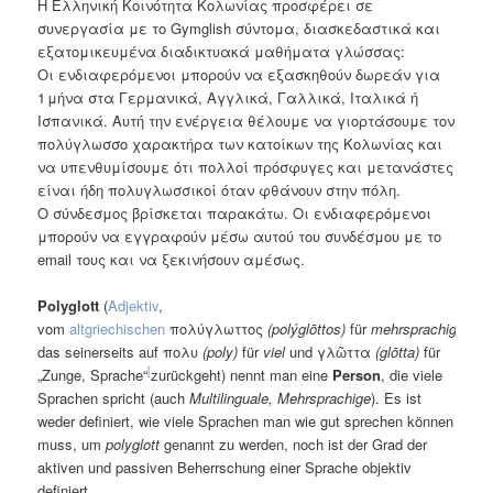
Η Ελληνική Κοινότητα Κολωνίας προσφέρει σε
συνεργασία με το Gymglish σύντομα, διασκεδαστικά και
εξατομικευμένα διαδικτυακά μαθήματα γλώσσας:
Οι ενδιαφερόμενοι μπορούν να εξασκηθούν δωρεάν για
1 μήνα στα Γερμανικά, Αγγλικά, Γαλλικά, Ιταλικά ή
Ισπανικά. Αυτή την ενέργεια θέλουμε να γιορτάσουμε τον
πολύγλωσσο χαρακτήρα των κατοίκων της Κολωνίας και
να υπενθυμίσουμε ότι πολλοί πρόσφυγες και μετανάστες
είναι ήδη πολυγλωσσικοί όταν φθάνουν στην πόλη.
Ο σύνδεσμος βρίσκεται παρακάτω. Οι ενδιαφερόμενοι
μπορούν να εγγραφούν μέσω αυτού του συνδέσμου με το
email τους και να ξεκινήσουν αμέσως.
Polyglott
(
Adjektiv
,
vom
altgriechischen
πολύγλωττος
(polýglōttos)
für
mehrsprachig
,
das seinerseits auf πολυ
(poly)
für
viel
und γλῶττα
(glōtta)
für
[
„Zunge, Sprache“
zurückgeht) nennt man eine
Person
, die viele
Sprachen spricht (auch
Multilinguale, Mehrsprachige
). Es ist
weder definiert, wie viele Sprachen man wie gut sprechen können
muss, um
polyglott
genannt zu werden, noch ist der Grad der
aktiven und passiven Beherrschung einer Sprache objektiv
definiert.