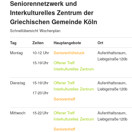
Seniorennetzwerk und
Interkulturelles Zentrum der
Griechischen Gemeinde Köln
Veröffentlicht am
14. November 2025
von
Vissarion
Schnellübersicht Wochenplan
Tag
Zeiten
Hauptangebote
Ort
Montag
10-12 Uhr
Seniorenfrühstuck
Aufenthaltsraum,
Liebigstraße 120b
15‑19 Uhr
Offener Treff
Interkulturelles Zentrum
Dienstag
15‑19 Uhr
Offener Treff
Aufenthaltsraum,
Interkulturelles Zentrum
Liebigstraße 120b
17‑20 Uhr
Seniorentreff
Mittwoch
15‑22 Uhr
Offener Treff
Aufenthaltsraum,
Interkulturelles Zentrum
Liebigstraße 120b
Seniorentreff