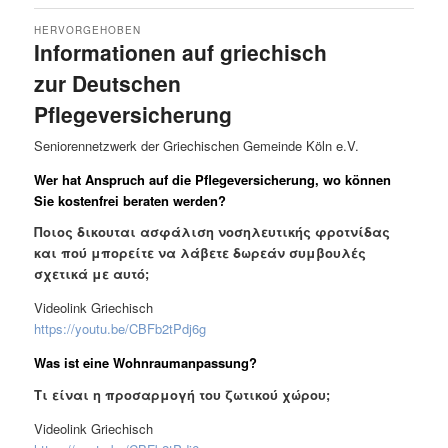
HERVORGEHOBEN
Informationen auf griechisch
zur Deutschen
Pflegeversicherung
Veröffentlicht am
14. November 2025
von
Vissarion
Seniorennetzwerk der Griechischen Gemeinde Köln e.V.
Wer hat Anspruch auf die Pflegeversicherung, wo können
Sie kostenfrei beraten werden?
Ποιος δικουται ασφάλιση νοσηλευτικής φροτνίδας
και πού μπορείτε να λάβετε δωρεάν συμβουλές
σχετικά με αυτό;
Videolink Griechisch
https://youtu.be/CBFb2tPdj6g
Was ist eine Wohnraumanpassung?
Τι είναι η προσαρμογή του ζωτικού χώρου;
Videolink Griechisch