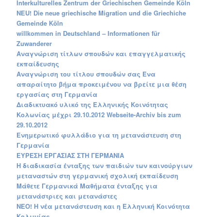
Interkulturelles Zentrum der Griechischen Gemeinde Köln
NEU! Die neue griechische Migration und die Griechiche
Gemeinde Köln
willkommen in Deutschland – Informationen für
Zuwanderer
Αναγνώριση τίτλων σπουδών και επαγγελματικής
εκπαίδευσης
Αναγνώριση του τίτλου σπουδών σας Ένα
απαραίτητο βήμα προκειμένου να βρείτε μια θέση
εργασίας στη Γερμανία
Διαδικτυακό υλικό της Ελληνικής Κοινότητας
Κολωνίας μέχρι 29.10.2012 Webseite-Archiv bis zum
29.10.2012
Ενημερωτικό φυλλάδιο για τη μετανάστευση στη
Γερμανία
ΕΥΡΕΣΗ ΕΡΓΑΣΙΑΣ ΣΤΗ ΓΕΡΜΑΝΙΑ
Η διαδικασία ένταξης των παιδιών των καινούργιων
μεταναστών στη γερμανική σχολική εκπαίδευση
Μάθετε Γερμανικά Μαθήματα ένταξης για
μετανάστριες και μετανάστες
ΝΕΟ! Η νέα μετανάστευση και η Ελληνική Κοινότητα
Κολωνίας